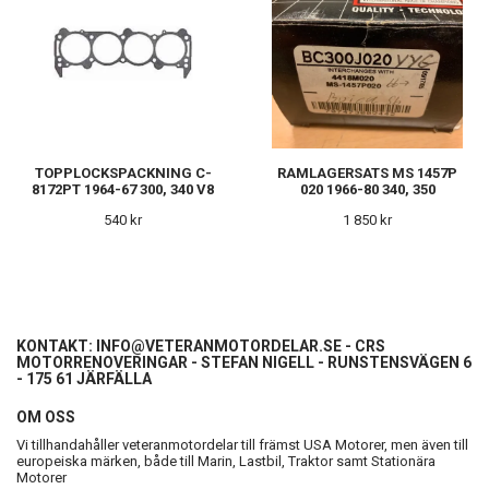
TOPPLOCKSPACKNING C-
RAMLAGERSATS MS 1457P
8172PT 1964-67 300, 340 V8
020 1966-80 340, 350
540 kr
1 850 kr
KONTAKT:
INFO@VETERANMOTORDELAR.SE
- CRS
MOTORRENOVERINGAR - STEFAN NIGELL - RUNSTENSVÄGEN 6
- 175 61 JÄRFÄLLA
OM OSS
Vi tillhandahåller veteranmotordelar till främst USA Motorer, men även till
europeiska märken, både till Marin, Lastbil, Traktor samt Stationära
Motorer