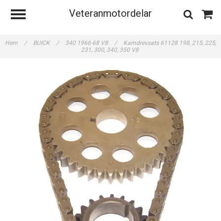
Veteranmotordelar
Hem
/
BUICK
/
340 1966-68 V8
/
Kamdrevsats 61128 198, 215, 225,
231, 300, 340, 350 V8