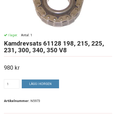
I lager.
Antal:
1
Kamdrevsats 61128 198, 215, 225,
231, 300, 340, 350 V8
980 kr
LÄGG I KORGEN
Artikelnummer:
N5973