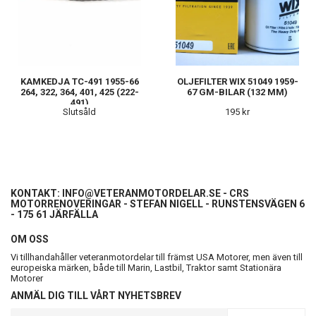
KAMKEDJA TC-491 1955-66
OLJEFILTER WIX 51049 1959-
264, 322, 364, 401, 425 (222-
67 GM-BILAR (132 MM)
491)
Slutsåld
195 kr
KONTAKT:
INFO@VETERANMOTORDELAR.SE
- CRS
MOTORRENOVERINGAR - STEFAN NIGELL - RUNSTENSVÄGEN 6
- 175 61 JÄRFÄLLA
OM OSS
Vi tillhandahåller veteranmotordelar till främst USA Motorer, men även till
europeiska märken, både till Marin, Lastbil, Traktor samt Stationära
Motorer
ANMÄL DIG TILL VÅRT NYHETSBREV