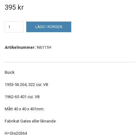
395 kr
LÄGG I KORGEN
Artikelnummer:
N6111H
Buick
1953-56 264, 322 cui. V8
1962-65 401 cui. V8
Mått 40 x 40 x 401mm.
Fabrikat Gates eller liknande
H=Gts20364