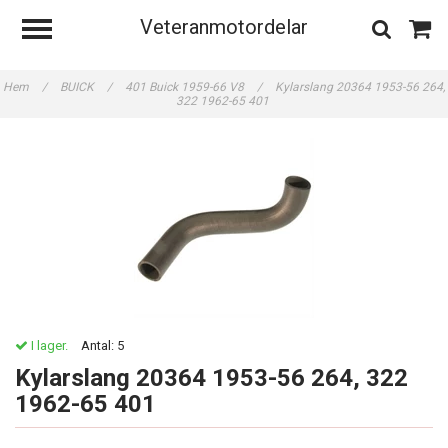
Veteranmotordelar
Hem
/
BUICK
/
401 Buick 1959-66 V8
/
Kylarslang 20364 1953-56 264,
322 1962-65 401
I lager.
Antal:
5
Kylarslang 20364 1953-56 264, 322
1962-65 401