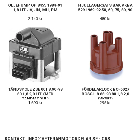
OLJEPUMP OP 8455 1984-91
HJULLAGERSATS BAK VKBA
1,8 LIT. JV, JN, MU, PM
529 1969-92 50, 60, 75, 80, 90
2 140 kr
480 kr
TÄNDSPOLE ZSE 001 8.90-98
FÖRDELARLOCK BO-6027
80 1,8 2,0 LIT. (MED
BOSCH 8.88-93 80 1,8 2,0
TÄNDMODUL)
(VK382)
1 690 kr
295 kr
KONTAKT:
INFO@VETERANMOTORDELAR.SE
- CRS