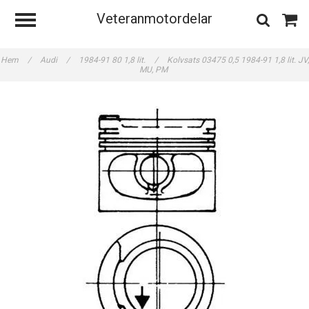
Veteranmotordelar
Hem
/
Audi
/
1984-91 80 1,8 lit.
/
Kolvsats 03475 0,5 1984-91 1,8 lit. JV,
MU, PM