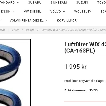
TANDARD
SUBARU
SUNBEAM
SUZUKI
TOY
BENSIN
VW DIESEL
VOLVO
WOLSELEY
SC
VOLVO-PENTA DIESEL
KÖPVILLKOR
Hem
/
Filter
/
Dodge
/
Luftfilter WIX 42042 1957-59 Mopar V8 (CA-163P
Luftfilter WIX
(CA-163PL)
1 995 kr
Produkten är tyvärr slut i lager. :
Artikelnummer:
N6835