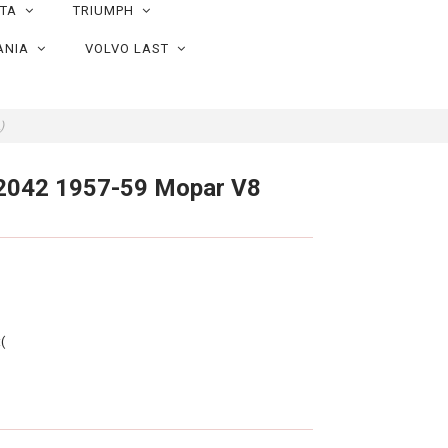
OTA
TRIUMPH
ANIA
VOLVO LAST
L)
 42042 1957-59 Mopar V8
(