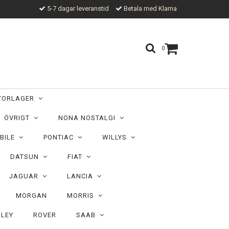
5-7 dagar leveranstid
Betala med Klarna
0
TORLAGER
ÖVRIGT
NONA NOSTALGI
BILE
PONTIAC
WILLYS
DATSUN
FIAT
JAGUAR
LANCIA
MORGAN
MORRIS
ILEY
ROVER
SAAB