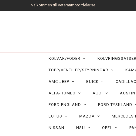
Välkommen till Veteranmotordelar.se
KOLVAR/FODER
KOLVRINGSSATS
TOPP/VENTILER/STYRNINGAR
KAM
AMC-JEEP
BUICK
CADILLA
ALFA-ROMEO
AUDI
AUSTI
FORD ENGLAND
FORD TYSKLAND
LOTUS
MAZDA
MERCEDES
NISSAN
NSU
OPEL
PA