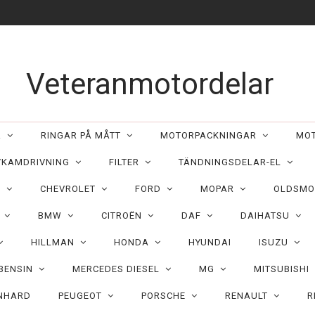
Veteranmotordelar
ER
RINGAR PÅ MÅTT
MOTORPACKNINGAR
MO
/KAMDRIVNING
FILTER
TÄNDNINGSDELAR-EL
C
CHEVROLET
FORD
MOPAR
OLDSMO
N
BMW
CITROËN
DAF
DAIHATSU
HILLMAN
HONDA
HYUNDAI
ISUZU
 BENSIN
MERCEDES DIESEL
MG
MITSUBISHI
NHARD
PEUGEOT
PORSCHE
RENAULT
R