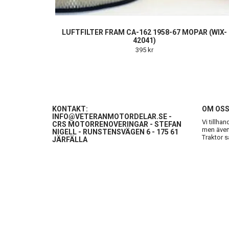
LUFTFILTER FRAM CA-162 1958-67 MOPAR (WIX-
42041)
395 kr
KONTAKT:
OM OS
INFO@VETERANMOTORDELAR.SE
-
Vi tillha
CRS MOTORRENOVERINGAR - STEFAN
men även 
NIGELL - RUNSTENSVÄGEN 6 - 175 61
Traktor s
JÄRFÄLLA