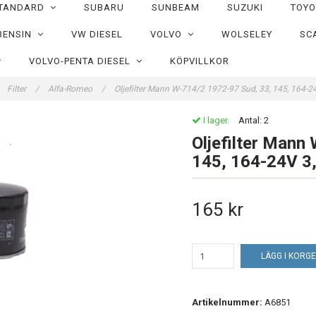
TANDARD
SUBARU
SUNBEAM
SUZUKI
TOY
BENSIN
VW DIESEL
VOLVO
WOLSELEY
SC
VOLVO-PENTA DIESEL
KÖPVILLKOR
Filter
/
Alfa-Romeo
/
Oljefilter Mann W-714/2 1972-97 Sud, 33, 145, 164-24V
I lager.
Antal:
2
Oljefilter Mann
145, 164-24V 3,0
165 kr
LÄGG I KORG
Artikelnummer:
A6851