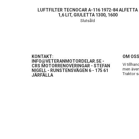
LUFTFILTER TECNOCAR A-116 1972-84 ALFETTA
1,6 LIT, GIULETTA 1300, 1600
Slutsåld
KONTAKT:
OM OS
INFO@VETERANMOTORDELAR.SE
-
Vi tillha
CRS MOTORRENOVERINGAR - STEFAN
men även 
NIGELL - RUNSTENSVÄGEN 6 - 175 61
Traktor s
JÄRFÄLLA