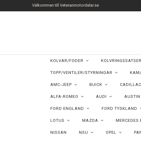
Välkommen till Veteranmotordelar.se
KOLVAR/FODER
KOLVRINGSSATS
TOPP/VENTILER/STYRNINGAR
KAM
AMC-JEEP
BUICK
CADILLA
ALFA-ROMEO
AUDI
AUSTI
FORD ENGLAND
FORD TYSKLAND
LOTUS
MAZDA
MERCEDES
NISSAN
NSU
OPEL
PA