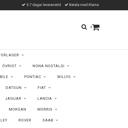
5-7 dagar leveranstid
Betala med Klarna
0
TORLAGER
ÖVRIGT
NONA NOSTALGI
BILE
PONTIAC
WILLYS
DATSUN
FIAT
JAGUAR
LANCIA
MORGAN
MORRIS
ILEY
ROVER
SAAB