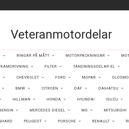
Veteranmotordelar
ER
RINGAR PÅ MÅTT
MOTORPACKNINGAR
MO
/KAMDRIVNING
FILTER
TÄNDNINGSDELAR-EL
C
CHEVROLET
FORD
MOPAR
OLDSMO
N
BMW
CITROËN
DAF
DAIHATSU
HILLMAN
HONDA
HYUNDAI
ISUZU
 BENSIN
MERCEDES DIESEL
MG
MITSUBISHI
NHARD
PEUGEOT
PORSCHE
RENAULT
R