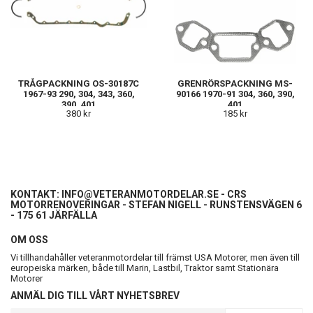
TRÅGPACKNING OS-30187C
GRENRÖRSPACKNING MS-
1967-93 290, 304, 343, 360,
90166 1970-91 304, 360, 390,
390, 401
401
380 kr
185 kr
KONTAKT:
INFO@VETERANMOTORDELAR.SE
- CRS
MOTORRENOVERINGAR - STEFAN NIGELL - RUNSTENSVÄGEN 6
- 175 61 JÄRFÄLLA
OM OSS
Vi tillhandahåller veteranmotordelar till främst USA Motorer, men även till
europeiska märken, både till Marin, Lastbil, Traktor samt Stationära
Motorer
ANMÄL DIG TILL VÅRT NYHETSBREV