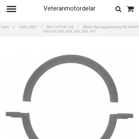
Veteranmotordelar
Hem
/
AMC-JEEP
/
304 1970-81 V8
/
Bakre Ramlagertätning BS-40003
1966-93 290, 304, 343, 360, 401