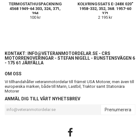
TERMOSTATHUSPACKNING
KOLVRINGSSATS E-248X 020"
4568 1949-64 303, 324, 371,
1958-332, 352, 368. 1957-60
394
371
100 kr
2 195 kr
KONTAKT:
INFO@VETERANMOTORDELAR.SE
- CRS
MOTORRENOVERINGAR - STEFAN NIGELL - RUNSTENSVÄGEN 6
- 175 61 JÄRFÄLLA
OM OSS
Vi tillhandahåller veteranmotordelar till främst USA Motorer, men även till
europeiska märken, både till Marin, Lastbil, Traktor samt Stationära
Motorer
ANMÄL DIG TILL VÅRT NYHETSBREV
Prenumerera