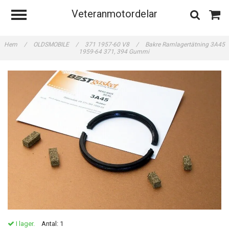
Veteranmotordelar
Hem
/
OLDSMOBILE
/
371 1957-60 V8
/
Bakre Ramlagertätning 3A45
1959-64 371, 394 Gummi
I lager.
Antal:
1