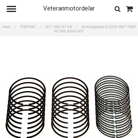
Veteranmotordelar
Hem
/
PONTIAC
/
421 1961-67 V8
/
Kolvringssats E-232X 060" 1965-
69 396, 63-66 421