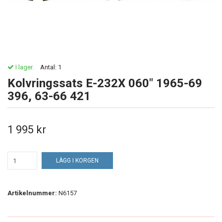
I lager.
Antal:
1
Kolvringssats E-232X 060" 1965-69
396, 63-66 421
1 995 kr
LÄGG I KORGEN
Artikelnummer:
N6157