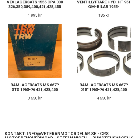
VEVLAGERSATS 1555 CPA 030
VENTILLYFTARE HYD. HT 951
326,350,389,400,421,428,455
GM-BILAR 1955-
1 995 kr
185 kr
RAMLAGERSATS MS 667P
RAMLAGERSATS MS 667P
STD 1963-76 421,428,455
010" 1963-76 421,428,455
3 650 kr
4 650 kr
KONTAKT:
INFO@VETERANMOTORDELAR.SE
- CRS