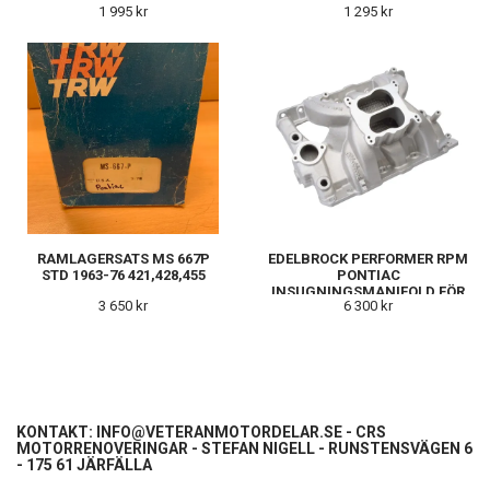
1 995 kr
1 295 kr
RAMLAGERSATS MS 667P
EDELBROCK PERFORMER RPM
STD 1963-76 421,428,455
PONTIAC
INSUGNINGSMANIFOLD FÖR
3 650 kr
6 300 kr
PONTIAC 326–455 V8
KONTAKT:
INFO@VETERANMOTORDELAR.SE
- CRS
MOTORRENOVERINGAR - STEFAN NIGELL - RUNSTENSVÄGEN 6
- 175 61 JÄRFÄLLA