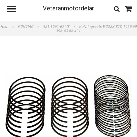
Veteranmotordelar
Hem
/
PONTIAC
/
421 1961-67 V8
/
Kolvringssats E-232X STD 1965-69
396, 63-66 421