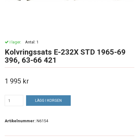
I lager.
Antal:
1
Kolvringssats E-232X STD 1965-69
396, 63-66 421
1 995 kr
LÄGG I KORGEN
Artikelnummer:
N6154