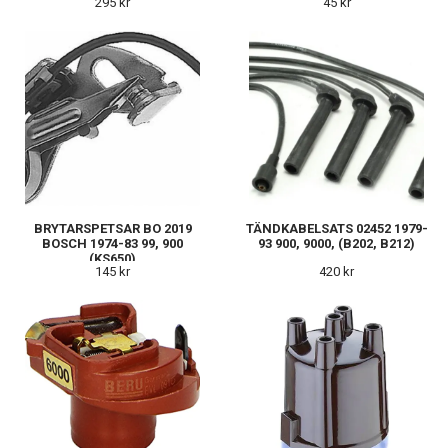
295 kr
45 kr
BRYTARSPETSAR BO 2019
TÄNDKABELSATS 02452 1979-
BOSCH 1974-83 99, 900
93 900, 9000, (B202, B212)
(KS650)
145 kr
420 kr