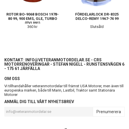
ROTOR BO-9068 BOSCH 1978-
FÖRDELARLOCK DR-8325
80 99, 900 EMS, GLE, TURBO
DELCO-REMY 1967-74 99
(EVL091)
360 kr
Slutsåld
KONTAKT:
INFO@VETERANMOTORDELAR.SE
- CRS
MOTORRENOVERINGAR - STEFAN NIGELL - RUNSTENSVÄGEN 6
- 175 61 JÄRFÄLLA
OM OSS
Vi tillhandahåller veteranmotordelar till främst USA Motorer, men även till
europeiska märken, både till Marin, Lastbil, Traktor samt Stationära
Motorer
ANMÄL DIG TILL VÅRT NYHETSBREV
Prenumerera