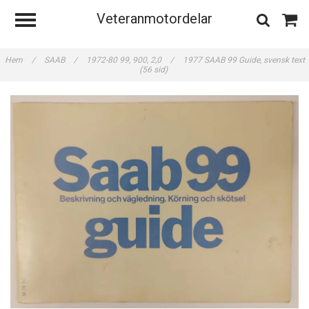
Veteranmotordelar
Hem
/
SAAB
/
1972-80 99, 900, 2,0
/
1977 SAAB 99 Guide, svensk text
(56 sid)