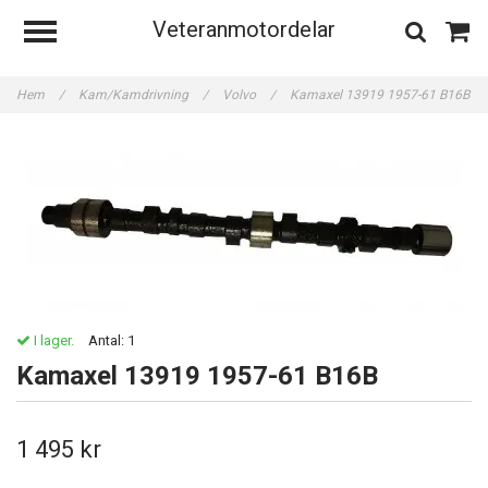
Veteranmotordelar
Hem
/
Kam/Kamdrivning
/
Volvo
/
Kamaxel 13919 1957-61 B16B
I lager.
Antal:
1
Kamaxel 13919 1957-61 B16B
1 495 kr