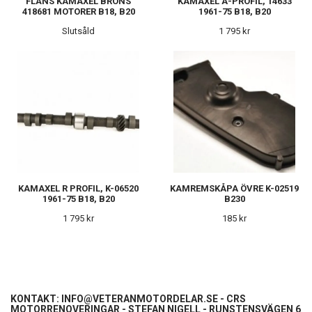
FLÄNS KAMAXEL BRONS
KAMAXEL A-PROFIL, 14633
418681 MOTORER B18, B20
1961-75 B18, B20
Slutsåld
1 795 kr
KAMAXEL R PROFIL, K-06520
KAMREMSKÅPA ÖVRE K-02519
1961-75 B18, B20
B230
1 795 kr
185 kr
KONTAKT:
INFO@VETERANMOTORDELAR.SE
- CRS
MOTORRENOVERINGAR - STEFAN NIGELL - RUNSTENSVÄGEN 6