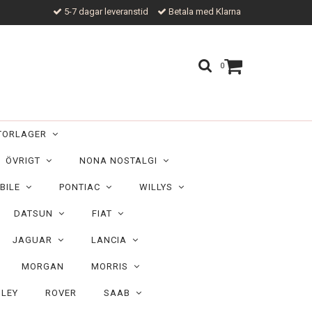
5-7 dagar leveranstid
Betala med Klarna
0
TORLAGER
ÖVRIGT
NONA NOSTALGI
BILE
PONTIAC
WILLYS
DATSUN
FIAT
JAGUAR
LANCIA
MORGAN
MORRIS
ILEY
ROVER
SAAB