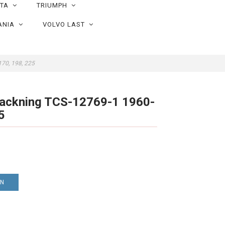
OTA
TRIUMPH
ANIA
VOLVO LAST
70, 198, 225
ackning TCS-12769-1 1960-
5
EN