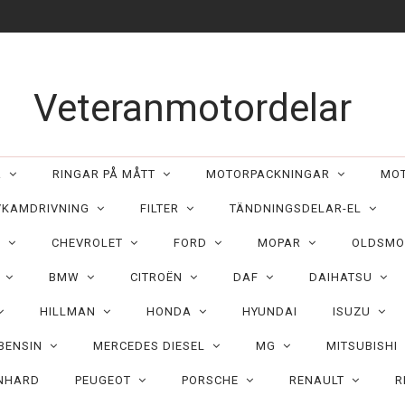
Veteranmotordelar
ER
RINGAR PÅ MÅTT
MOTORPACKNINGAR
MO
/KAMDRIVNING
FILTER
TÄNDNINGSDELAR-EL
C
CHEVROLET
FORD
MOPAR
OLDSMO
N
BMW
CITROËN
DAF
DAIHATSU
HILLMAN
HONDA
HYUNDAI
ISUZU
 BENSIN
MERCEDES DIESEL
MG
MITSUBISHI
NHARD
PEUGEOT
PORSCHE
RENAULT
R