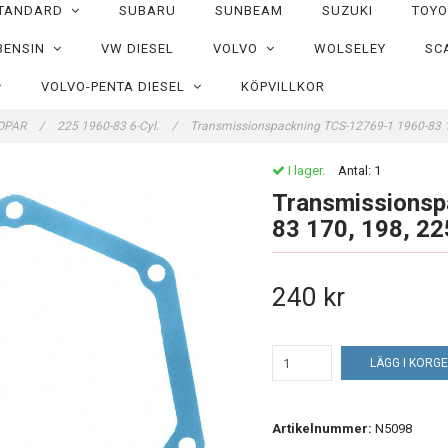
TANDARD
SUBARU
SUNBEAM
SUZUKI
TOY
BENSIN
VW DIESEL
VOLVO
WOLSELEY
SC
VOLVO-PENTA DIESEL
KÖPVILLKOR
OPAR
/
225 1960-83 6-Cyl.
/
Transmissionspackning TCS-12769-1 1960-83 1
I lager.
Antal:
1
Transmissionsp
83 170, 198, 22
240 kr
LÄGG I KORG
Artikelnummer:
N5098