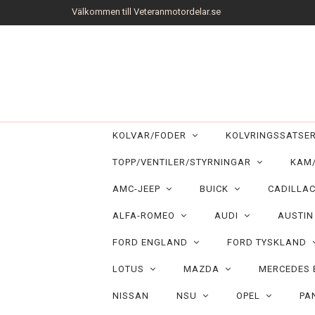
Välkommen till Veteranmotordelar.se
KOLVAR/FODER
KOLVRINGSSATS
TOPP/VENTILER/STYRNINGAR
KAM
AMC-JEEP
BUICK
CADILLA
ALFA-ROMEO
AUDI
AUSTI
FORD ENGLAND
FORD TYSKLAND
LOTUS
MAZDA
MERCEDES
NISSAN
NSU
OPEL
PA