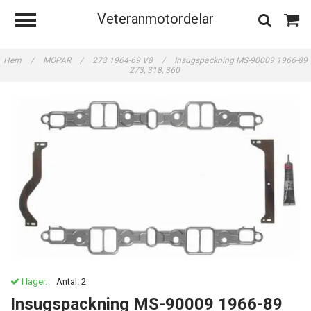
Veteranmotordelar
Hem
/
MOPAR
/
273 1964-69 V8
/
Insugspackning MS-90009 1966-89
273, 318, 360
I lager.
Antal:
2
Insugspackning MS-90009 1966-89