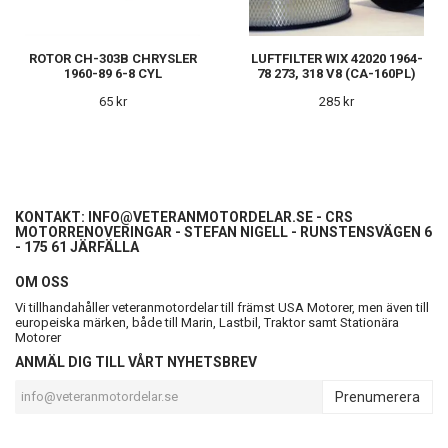
ROTOR CH-303B CHRYSLER
LUFTFILTER WIX 42020 1964-
1960-89 6-8 CYL
78 273, 318 V8 (CA-160PL)
65 kr
285 kr
KONTAKT:
INFO@VETERANMOTORDELAR.SE
- CRS
MOTORRENOVERINGAR - STEFAN NIGELL - RUNSTENSVÄGEN 6
- 175 61 JÄRFÄLLA
OM OSS
Vi tillhandahåller veteranmotordelar till främst USA Motorer, men även till
europeiska märken, både till Marin, Lastbil, Traktor samt Stationära
Motorer
ANMÄL DIG TILL VÅRT NYHETSBREV
Prenumerera