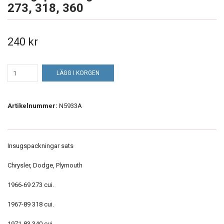
273, 318, 360
240 kr
LÄGG I KORGEN
Artikelnummer:
N5933A
Insugspackningar sats
Chrysler, Dodge, Plymouth
1966-69 273 cui.
1967-89 318 cui.
1971-83 340 cui.