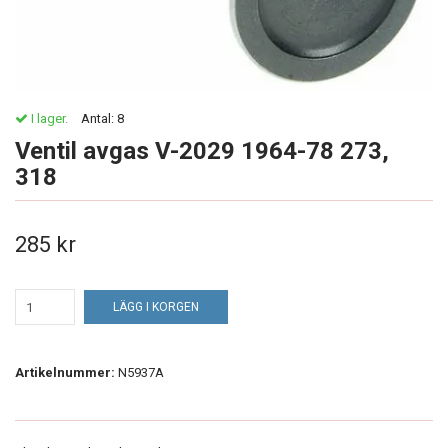
I lager.
Antal:
8
Ventil avgas V-2029 1964-78 273,
318
285 kr
LÄGG I KORGEN
Artikelnummer:
N5937A