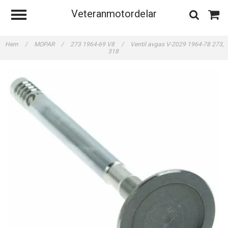
Veteranmotordelar
Hem
/
MOPAR
/
273 1964-69 V8
/
Ventil avgas V-2029 1964-78 273,
318