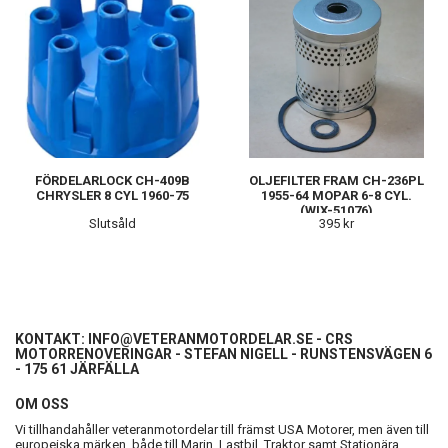
FÖRDELARLOCK CH-409B
OLJEFILTER FRAM CH-236PL
CHRYSLER 8 CYL 1960-75
1955-64 MOPAR 6-8 CYL.
(WIX-51076)
Slutsåld
395 kr
KONTAKT:
INFO@VETERANMOTORDELAR.SE
- CRS
MOTORRENOVERINGAR - STEFAN NIGELL - RUNSTENSVÄGEN 6
- 175 61 JÄRFÄLLA
OM OSS
Vi tillhandahåller veteranmotordelar till främst USA Motorer, men även till
europeiska märken, både till Marin, Lastbil, Traktor samt Stationära