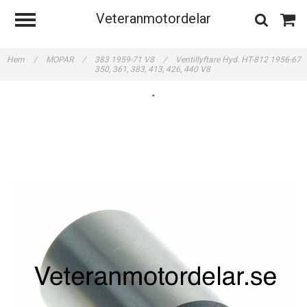
Veteranmotordelar
Hem
/
MOPAR
/
383 1959-71 V8
/
Ventillyftare Hyd. HT-812 1956-67
350, 361, 383, 413, 426, 440 V8