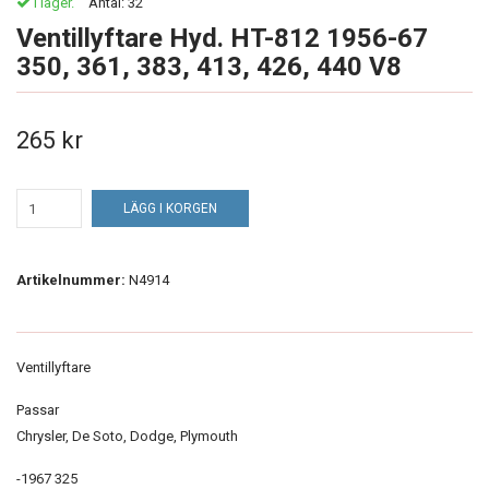
I lager.
Antal:
32
Ventillyftare Hyd. HT-812 1956-67
350, 361, 383, 413, 426, 440 V8
265 kr
LÄGG I KORGEN
Artikelnummer:
N4914
Ventillyftare
Passar
Chrysler, De Soto, Dodge, Plymouth
-1967 325