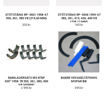
STÖTSTÅNG RP-3031 1958-67
STÖTSTÅNG RP-3034 1959-67
350, 361, 383 V8 (219,60 MM)
383, 361, 413, 426, 440 V8
(238,12 MM)
320 kr
165 kr
RAMLAGERSATS MS 876P
BAKRE VEVAXELTÄTNING
020" 1958-78 350, 361, 383, 400
MOPAR BB
V8 (4094M)
2 995 kr
395 kr