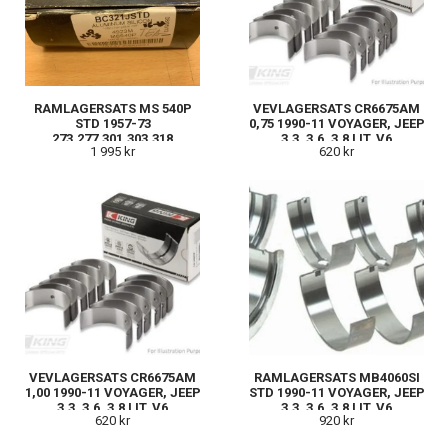
RAMLAGERSATS MS 540P
VEVLAGERSATS CR6675AM
STD 1957-73
0,75 1990-11 VOYAGER, JEEP
273,277,301,303,318
3,3, 3,6, 3,8 LIT. V6
1 995 kr
620 kr
VEVLAGERSATS CR6675AM
RAMLAGERSATS MB4060SI
1,00 1990-11 VOYAGER, JEEP
STD 1990-11 VOYAGER, JEEP
3,3, 3,6, 3,8 LIT. V6
3,3, 3,6, 3,8 LIT. V6
620 kr
920 kr