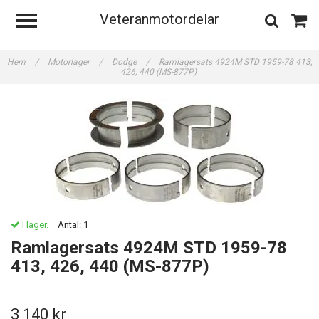
Veteranmotordelar
Hem
/
Motorlager
/
Dodge
/
Ramlagersats 4924M STD 1959-78 413,
426, 440 (MS-877P)
I lager.
Antal:
1
Ramlagersats 4924M STD 1959-78
413, 426, 440 (MS-877P)
3 140 kr