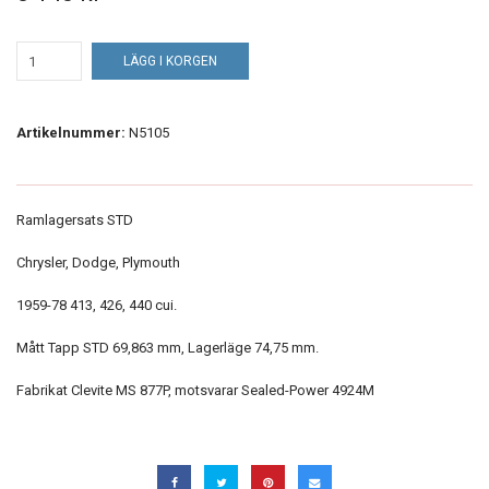
LÄGG I KORGEN
Artikelnummer:
N5105
Ramlagersats STD
Chrysler, Dodge, Plymouth
1959-78 413, 426, 440 cui.
Mått Tapp STD 69,863 mm, Lagerläge 74,75 mm.
Fabrikat Clevite MS 877P, motsvarar Sealed-Power 4924M