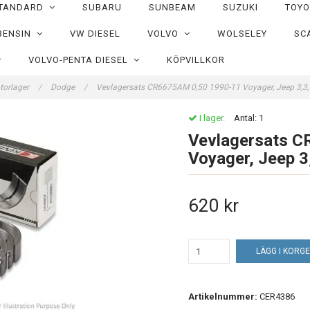
TANDARD
SUBARU
SUNBEAM
SUZUKI
TOY
BENSIN
VW DIESEL
VOLVO
WOLSELEY
SC
VOLVO-PENTA DIESEL
KÖPVILLKOR
torlager
/
Dodge
/
Vevlagersats CR6675AM 0,50 1990-11 Voyager, Jeep 3,3, 3,
I lager.
Antal:
1
Vevlagersats 
Voyager, Jeep 3,3
620 kr
LÄGG I KORG
Artikelnummer:
CER4386