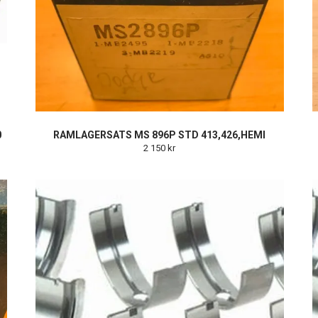
0
RAMLAGERSATS MS 896P STD 413,426,HEMI
2 150 kr