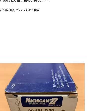
rläge 61,00 mm, Bredd 16,50 mm.
ral 1920RA, Clevite CB1410A