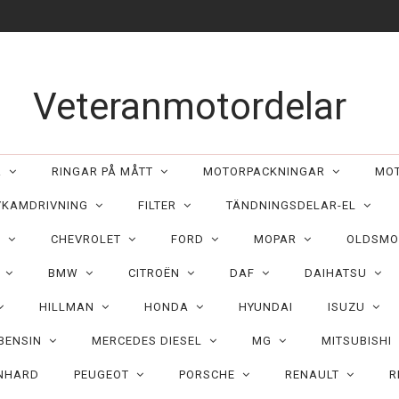
Veteranmotordelar
ER
RINGAR PÅ MÅTT
MOTORPACKNINGAR
MO
/KAMDRIVNING
FILTER
TÄNDNINGSDELAR-EL
C
CHEVROLET
FORD
MOPAR
OLDSMO
N
BMW
CITROËN
DAF
DAIHATSU
HILLMAN
HONDA
HYUNDAI
ISUZU
 BENSIN
MERCEDES DIESEL
MG
MITSUBISHI
NHARD
PEUGEOT
PORSCHE
RENAULT
R