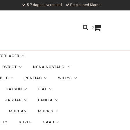
5-7 dagar leveranstid
Betala med Klarna
0
TORLAGER
ÖVRIGT
NONA NOSTALGI
BILE
PONTIAC
WILLYS
DATSUN
FIAT
JAGUAR
LANCIA
MORGAN
MORRIS
ILEY
ROVER
SAAB