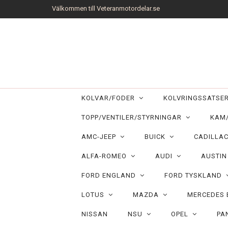
Välkommen till Veteranmotordelar.se
KOLVAR/FODER
KOLVRINGSSATS
TOPP/VENTILER/STYRNINGAR
KAM
AMC-JEEP
BUICK
CADILLA
ALFA-ROMEO
AUDI
AUSTI
FORD ENGLAND
FORD TYSKLAND
LOTUS
MAZDA
MERCEDES
NISSAN
NSU
OPEL
PA