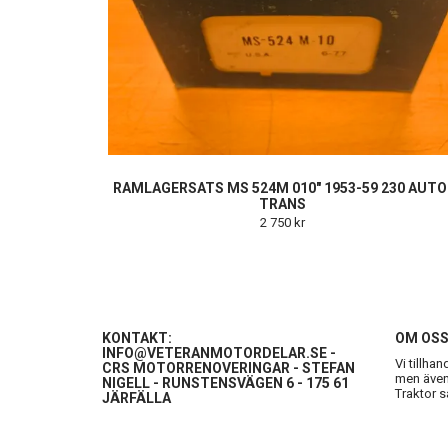
RAMLAGERSATS MS 524M 010" 1953-59 230 AUTO
TRANS
2 750 kr
KONTAKT:
OM OS
INFO@VETERANMOTORDELAR.SE
-
Vi tillha
CRS MOTORRENOVERINGAR - STEFAN
men även 
NIGELL - RUNSTENSVÄGEN 6 - 175 61
Traktor s
JÄRFÄLLA