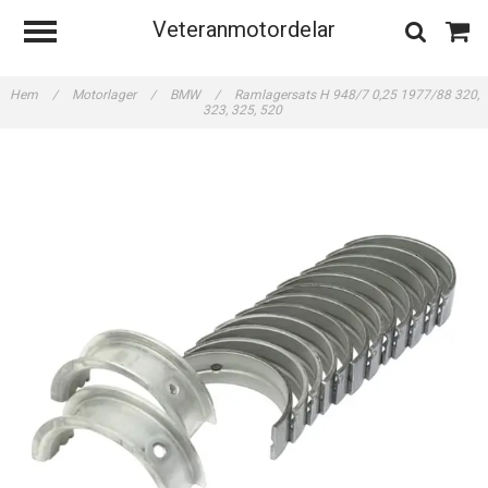
Veteranmotordelar
Hem
/
Motorlager
/
BMW
/
Ramlagersats H 948/7 0,25 1977/88 320,
323, 325, 520