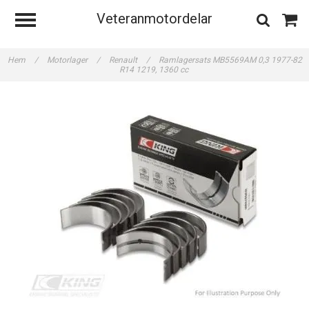
Veteranmotordelar
Hem
/
Motorlager
/
Renault
/
Ramlagersats MB5569AM 0,3 1977-82
R14 1219, 1360 cc