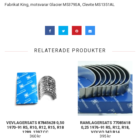
Fabrikat King, motsvarar Glacier M5379SA, Clevite MS1351AL
RELATERADE PRODUKTER
VEVLAGERSATS 87845628 0,50
RAMLAGERSATS 77085618
1970-91 R5, R10, R12, R15, R18
0,25 1976-91 R5, R12, R18,
1289, 1397 CC
VOLVO 343 B14
360 kr
395 kr