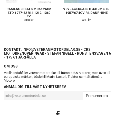
RAMLAGERSATS MB5569AM
VEVLAGERSATS B 4319M STD
STD 1977-82 R14 1219, 1360
1957/67 4CV,R4,DAUPHINE
CC
380 kr
480 kr
KONTAKT:
INFO@VETERANMOTORDELAR.SE
- CRS
MOTORRENOVERINGAR - STEFAN NIGELL - RUNSTENSVÄGEN 6
- 175 61 JÄRFÄLLA
OM OSS
Vi tillhandahåller veteranmotordelar till främst USA Motorer, men även till
europeiska märken, både till Marin, Lastbil, Traktor samt Stationära
Motorer
ANMÄL DIG TILL VÅRT NYHETSBREV
Prenumerera