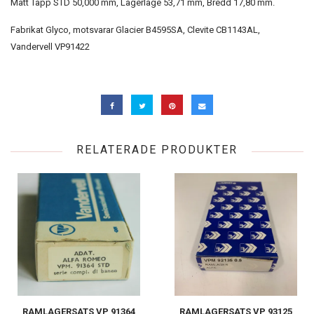
Mått Tapp STD 50,000 mm, Lagerläge 53,71 mm, Bredd 17,80 mm.
Fabrikat Glyco, motsvarar Glacier B4595SA, Clevite CB1143AL,
Vandervell VP91422
RELATERADE PRODUKTER
RAMLAGERSATS VP 91364
RAMLAGERSATS VP 93125