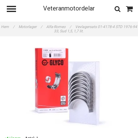
Veteranmotordelar
Hem
/
Motorlager
/
Alfa-Romeo
/
Vevlagersats 01-4178-4 STD 1976-94
33, Sud 1,5, 1,7 lit.