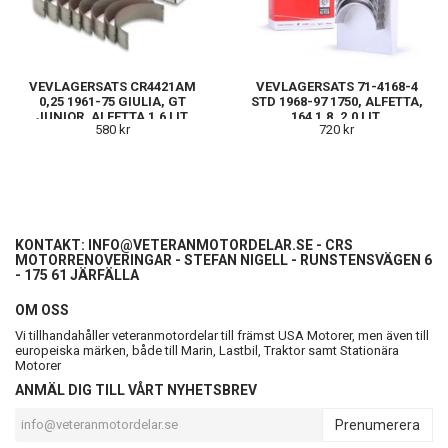
VEVLAGERSATS CR4421AM
VEVLAGERSATS 71-4168-4
0,25 1961-75 GIULIA, GT
STD 1968-97 1750, ALFETTA,
JUNIOR, ALFETTA 1,6 LIT.
164 1,8, 2,0 LIT.
580 kr
720 kr
KONTAKT:
INFO@VETERANMOTORDELAR.SE
- CRS
MOTORRENOVERINGAR - STEFAN NIGELL - RUNSTENSVÄGEN 6
- 175 61 JÄRFÄLLA
OM OSS
Vi tillhandahåller veteranmotordelar till främst USA Motorer, men även till
europeiska märken, både till Marin, Lastbil, Traktor samt Stationära
Motorer
ANMÄL DIG TILL VÅRT NYHETSBREV
Prenumerera