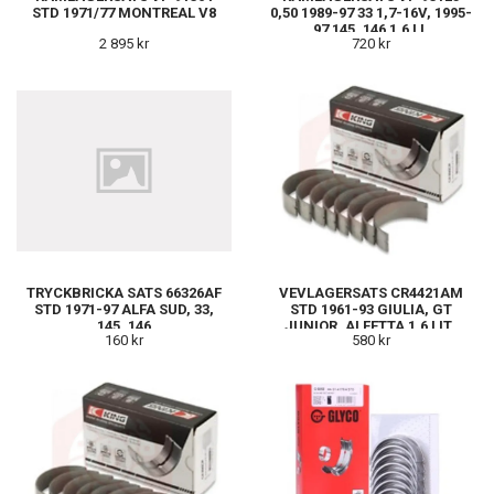
STD 1971/77 MONTREAL V8
0,50 1989-97 33 1,7-16V, 1995-
97 145, 146 1,6 LI.
2 895 kr
720 kr
TRYCKBRICKA SATS 66326AF
VEVLAGERSATS CR4421AM
STD 1971-97 ALFA SUD, 33,
STD 1961-93 GIULIA, GT
145, 146
JUNIOR, ALFETTA 1,6 LIT..
160 kr
580 kr