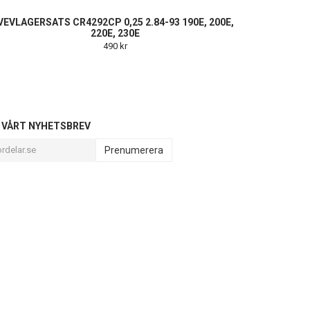
VEVLAGERSATS CR4292CP 0,25 2.84-93 190E, 200E,
220E, 230E
490 kr
L VÅRT NYHETSBREV
Prenumerera