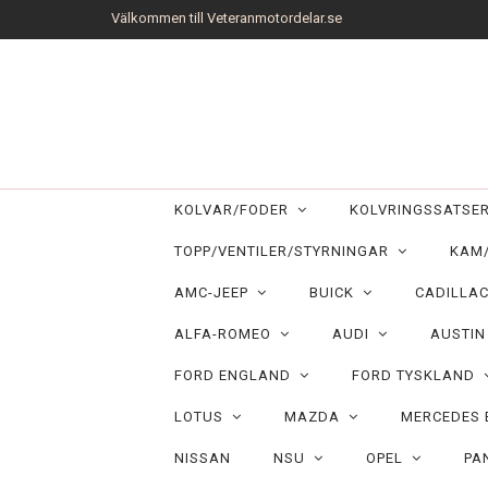
Välkommen till Veteranmotordelar.se
KOLVAR/FODER
KOLVRINGSSATS
TOPP/VENTILER/STYRNINGAR
KAM
AMC-JEEP
BUICK
CADILLA
ALFA-ROMEO
AUDI
AUSTI
FORD ENGLAND
FORD TYSKLAND
LOTUS
MAZDA
MERCEDES
NISSAN
NSU
OPEL
PA