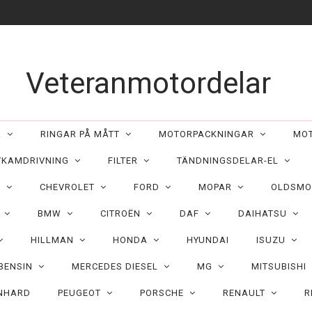
Veteranmotordelar
ER
RINGAR PÅ MÅTT
MOTORPACKNINGAR
MO
/KAMDRIVNING
FILTER
TÄNDNINGSDELAR-EL
C
CHEVROLET
FORD
MOPAR
OLDSMO
N
BMW
CITROËN
DAF
DAIHATSU
HILLMAN
HONDA
HYUNDAI
ISUZU
 BENSIN
MERCEDES DIESEL
MG
MITSUBISHI
NHARD
PEUGEOT
PORSCHE
RENAULT
R