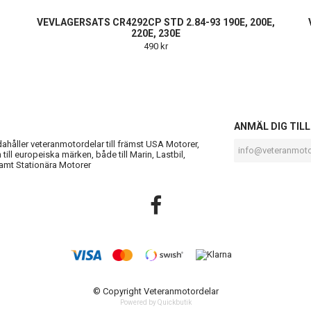
VEVLAGERSATS CR4292CP STD 2.84-93 190E, 200E,
220E, 230E
490 kr
S
ANMÄL DIG TIL
ndahåller veteranmotordelar till främst USA Motorer,
till europeiska märken, både till Marin, Lastbil,
amt Stationära Motorer
© Copyright Veteranmotordelar
Powered by Quickbutik