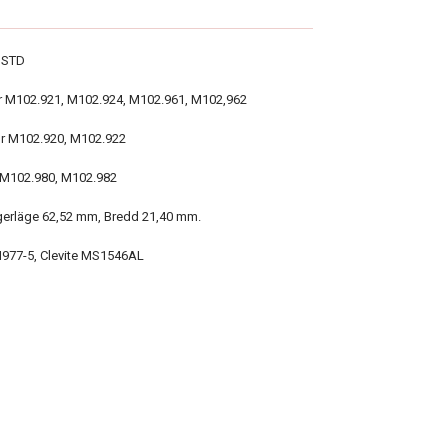
 STD
tor M102.921, M102.924, M102.961, M102,962
tor M102.920, M102.922
r M102.980, M102.982
erläge 62,52 mm, Bredd 21,40 mm.
H977-5, Clevite MS1546AL