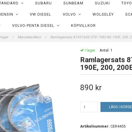
TANDARD
SUBARU
SUNBEAM
SUZUKI
TOY
BENSIN
VW DIESEL
VOLVO
WOLSELEY
SC
VOLVO-PENTA DIESEL
KÖPVILLKOR
lager
/
Mercedes-Benz
/
Ramlagersats 87451600 STD 1982-86 190E, 200, 
I lager.
Antal:
1
Ramlagersats 
190E, 200, 200
890 kr
LÄGG I KORG
Artikelnummer:
CER4455