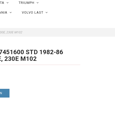
OTA
TRIUMPH
ANIA
VOLVO LAST
200E, 230E M102
87451600 STD 1982-86
E, 230E M102
EN