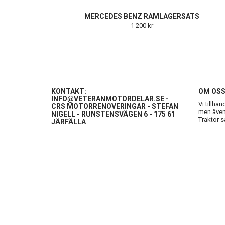
MERCEDES BENZ RAMLAGERSATS
1 200 kr
KONTAKT:
OM OS
INFO@VETERANMOTORDELAR.SE
-
Vi tillha
CRS MOTORRENOVERINGAR - STEFAN
men även 
NIGELL - RUNSTENSVÄGEN 6 - 175 61
Traktor s
JÄRFÄLLA