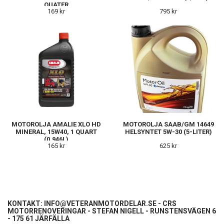
QUATER
169 kr
795 kr
MOTOROLJA AMALIE XLO HD
MOTOROLJA SAAB/GM 14649
MINERAL, 15W40, 1 QUART
HELSYNTET 5W-30 (5-LITER)
(0,946L)
165 kr
625 kr
KONTAKT:
INFO@VETERANMOTORDELAR.SE
- CRS
MOTORRENOVERINGAR - STEFAN NIGELL - RUNSTENSVÄGEN 6
- 175 61 JÄRFÄLLA