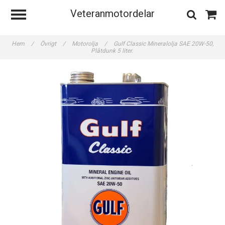
Veteranmotordelar
Hem
/
Övrigt
/
Motorolja
/
Gulf Classic Mineralolja SAE 20W-50,
Plåtdunk 5 liter.