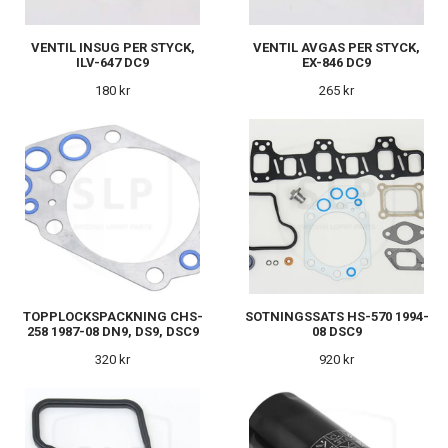
VENTIL INSUG PER STYCK,
VENTIL AVGAS PER STYCK,
ILV-647 DC9
EX-846 DC9
180 kr
265 kr
TOPPLOCKSPACKNING CHS-
SOTNINGSSATS HS-570 1994-
258 1987-08 DN9, DS9, DSC9
08 DSC9
320 kr
920 kr