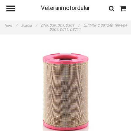
Veteranmotordelar
Hem
/
Scania
/
DN9, DS9, DC9, DSC9
/
Luftfilter C 301240 1994-04
DSC9, DC11, DSC11