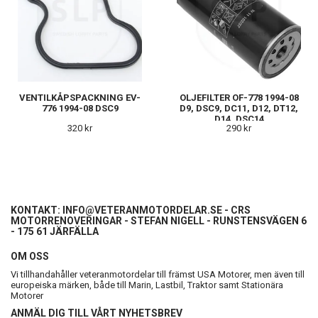
VENTILKÅPSPACKNING EV-
OLJEFILTER OF-778 1994-08
776 1994-08 DSC9
D9, DSC9, DC11, D12, DT12,
D14, DSC14
320 kr
290 kr
KONTAKT:
INFO@VETERANMOTORDELAR.SE
- CRS
MOTORRENOVERINGAR - STEFAN NIGELL - RUNSTENSVÄGEN 6
- 175 61 JÄRFÄLLA
OM OSS
Vi tillhandahåller veteranmotordelar till främst USA Motorer, men även till
europeiska märken, både till Marin, Lastbil, Traktor samt Stationära
Motorer
ANMÄL DIG TILL VÅRT NYHETSBREV