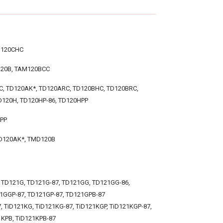
D120CHC
120B, TAM120BCC
C, TD120AK*, TD120ARC, TD120BHC, TD120BRC,
D120H, TD120HP-86, TD120HPP
HPP
D120AK*, TMD120B
 TD121G, TD121G-87, TD121GG, TD121GG-86,
1GGP-87, TD121GP-87, TD121GPB-87
7, TiD121KG, TiD121KG-87, TiD121KGP, TiD121KGP-87,
1KPB, TiD121KPB-87