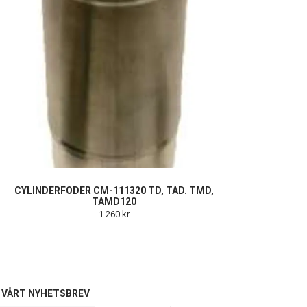
CYLINDERFODER CM-111320 TD, TAD. TMD,
TAMD120
1 260 kr
L VÅRT NYHETSBREV