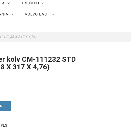
OTA
TRIUMPH
ANIA
VOLVO LAST
121 (2,38 X 317 X 4,76)
per kolv CM-111232 STD
8 X 317 X 4,76)
EN
 PLS