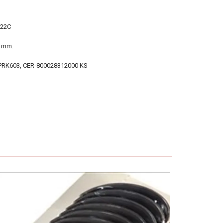
22C
6 mm.
-PRK603, CER-800028312000 KS