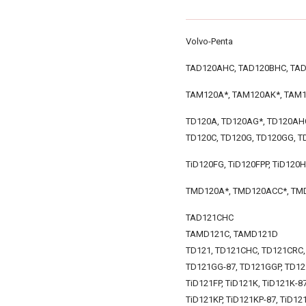
Volvo-Penta
TAD120AHC, TAD120BHC, TA
TAM120A*, TAM120AK*, TAM
TD120A, TD120AG*, TD120AH
TD120C, TD120G, TD120GG, T
TiD120FG, TiD120FPP, TiD120
TMD120A*, TMD120ACC*, TM
TAD121CHC
TAMD121C, TAMD121D
TD121, TD121CHC, TD121CRC,
TD121GG-87, TD121GGP, TD12
TiD121FP, TiD121K, TiD121K-8
TiD121KP, TiD121KP-87, TiD12