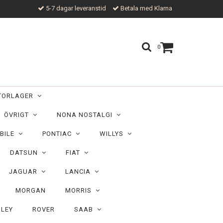
5-7 dagar leveranstid
Betala med Klarna
0
TORLAGER
ÖVRIGT
NONA NOSTALGI
BILE
PONTIAC
WILLYS
DATSUN
FIAT
JAGUAR
LANCIA
MORGAN
MORRIS
ILEY
ROVER
SAAB