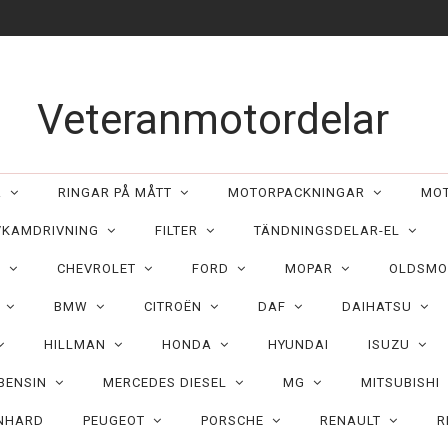
Veteranmotordelar
ER
RINGAR PÅ MÅTT
MOTORPACKNINGAR
MO
/KAMDRIVNING
FILTER
TÄNDNINGSDELAR-EL
C
CHEVROLET
FORD
MOPAR
OLDSMO
N
BMW
CITROËN
DAF
DAIHATSU
HILLMAN
HONDA
HYUNDAI
ISUZU
 BENSIN
MERCEDES DIESEL
MG
MITSUBISHI
NHARD
PEUGEOT
PORSCHE
RENAULT
R