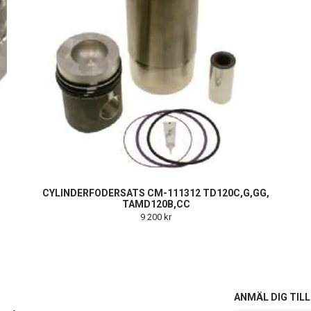
CYLINDERFODERSATS CM-111312 TD120C,G,GG,
TAMD120B,CC
9 200 kr
S
ANMÄL DIG TIL