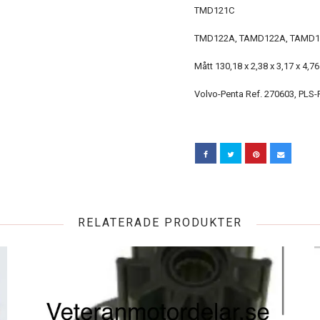
TMD121C
TMD122A, TAMD122A, TAMD1
Mått 130,18 x 2,38 x 3,17 x 4,7
Volvo-Penta Ref. 270603, PLS
RELATERADE PRODUKTER