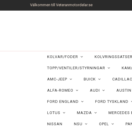
Välkommen till Veteranmotordelar.se
KOLVAR/FODER
KOLVRINGSSATS
TOPP/VENTILER/STYRNINGAR
KAM
AMC-JEEP
BUICK
CADILLA
ALFA-ROMEO
AUDI
AUSTI
FORD ENGLAND
FORD TYSKLAND
LOTUS
MAZDA
MERCEDES
NISSAN
NSU
OPEL
PA