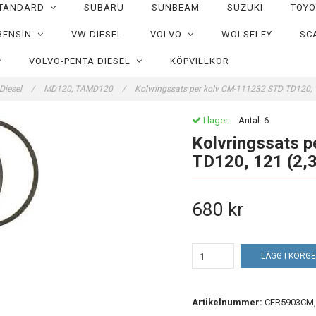
TANDARD
SUBARU
SUNBEAM
SUZUKI
TOY
BENSIN
VW DIESEL
VOLVO
WOLSELEY
SC
VOLVO-PENTA DIESEL
KÖPVILLKOR
Diesel
/
MD120, TAMD120
/
Kolvringssats per kolv CM-111232 STD TD120, 
I lager.
Antal:
6
Kolvringssats 
TD120, 121 (2,3
680 kr
LÄGG I KORG
Artikelnummer:
CER5903CM,