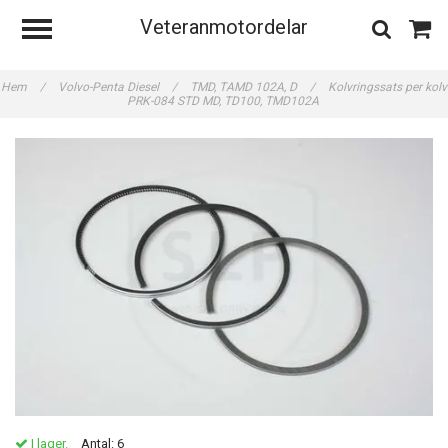
Veteranmotordelar
Hem
/
Volvo-Penta Diesel
/
TMD, TAMD 102A, D
/
Kolvringssats per kolv
PRK-084 STD MD, TD100, TMD102A
I lager.
Antal:
6