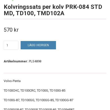
Kolvringssats per kolv PRK-084 STD
MD, TD100, TMD102A
570 kr
LÄGG I KORGEN
Artikelnummer:
PLS4898
Volvo-Penta
TD100CHC, TD100CRC, TD100G, TD100G-85
TD100G-87, TD100GG, TD100GG-85, TD100GG-87
TD100GGP-87, TD100GP, TD100GP-85, TD100HP87