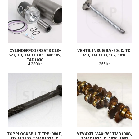
CYLINDERFODERSATS CLK-
VENTIL INSUG ILV-204 D, TD,
627, TD, TMD100C, TMD102,
MD, TMD100, 102, 1030
TAD1030
4 280 kr
255 kr
TOPPLOCKSBULT TPB-086 D,
VEVAXEL VAX-780 TMD100G,
TD, MD100, TAMD102A, D,
TAMD102A, D, 1030, 1031