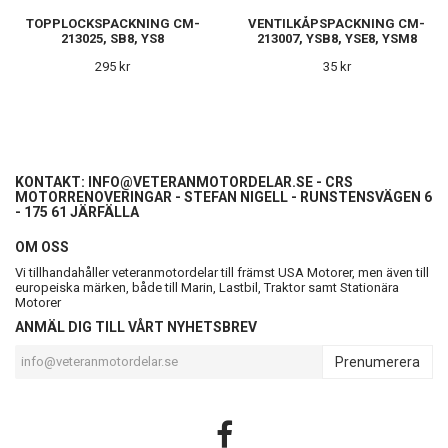
TOPPLOCKSPACKNING CM-
VENTILKÅPSPACKNING CM-
213025, SB8, YS8
213007, YSB8, YSE8, YSM8
295 kr
35 kr
KONTAKT:
INFO@VETERANMOTORDELAR.SE
- CRS
MOTORRENOVERINGAR - STEFAN NIGELL - RUNSTENSVÄGEN 6
- 175 61 JÄRFÄLLA
OM OSS
Vi tillhandahåller veteranmotordelar till främst USA Motorer, men även till
europeiska märken, både till Marin, Lastbil, Traktor samt Stationära
Motorer
ANMÄL DIG TILL VÅRT NYHETSBREV
Prenumerera