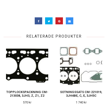
RELATERADE PRODUKTER
TOPPLOCKSPACKNING CM-
SOTNINGSSATS CM-221019,
213038, 3JH3, Z, Z1, Z2
3JH4BE, C, E, 3JH5C
570 kr
1 740 kr