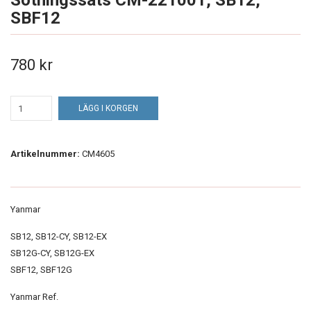
Sotningssats CM-221001, SB12,
SBF12
780 kr
LÄGG I KORGEN
Artikelnummer:
CM4605
Yanmar
SB12, SB12-CY, SB12-EX
SB12G-CY, SB12G-EX
SBF12, SBF12G
Yanmar Ref.