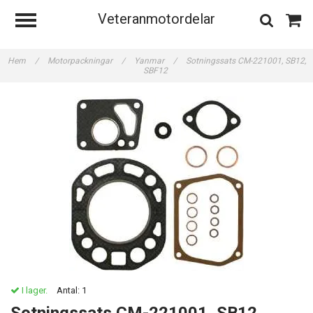
Veteranmotordelar
Hem
/
Motorpackningar
/
Yanmar
/
Sotningssats CM-221001, SB12,
SBF12
I lager.
Antal:
1