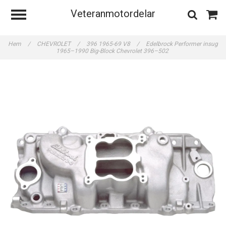
Veteranmotordelar
Hem
/
CHEVROLET
/
396 1965-69 V8
/
Edelbrock Performer insug
1965–1990 Big-Block Chevrolet 396–502