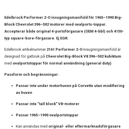
Edelbrock Performer 2-O insugningsmanifold för 1965–1990 Big-
Block Chevrolet 396–502 motorer med ovalports-toppar.
Accepterar både original 4-portsförgasare (OEM 4-bbl) och 4150-
typ square-bore-förgasare. Ej EGR.
Edelbrock artikelnummer
2161 Performer 2-O
insugningsmanifold är
designad för gatbruk på
Chevrolet Big-Block V8 396–502 kubiktum
med
ovalportstoppar för normal användning (general duty)
.
Passform och begränsningar:
Passar inte under motorhuven på Corvette utan modifiering
av huven
Passar inte “tall block” V8-motorer
Passar 1965–1990 ovalportstoppar
Kan användas med
original- eller eftermarknadsförgasare