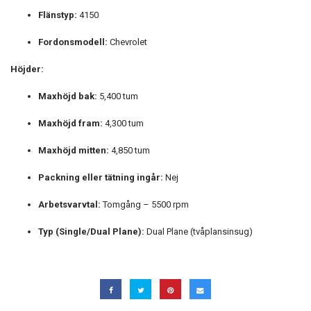
Flänstyp:
4150
Fordonsmodell:
Chevrolet
Höjder:
Maxhöjd bak:
5,400 tum
Maxhöjd fram:
4,300 tum
Maxhöjd mitten:
4,850 tum
Packning eller tätning ingår:
Nej
Arbetsvarvtal:
Tomgång – 5500 rpm
Typ (Single/Dual Plane):
Dual Plane (tvåplansinsug)