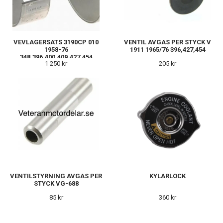
VEVLAGERSATS 3190CP 010
VENTIL AVGAS PER STYCK V
1958-76
1911 1965/76 396,427,454
348,396,400,409,427,454
1 250 kr
205 kr
VENTILSTYRNING AVGAS PER
KYLARLOCK
STYCK VG-688
85 kr
360 kr