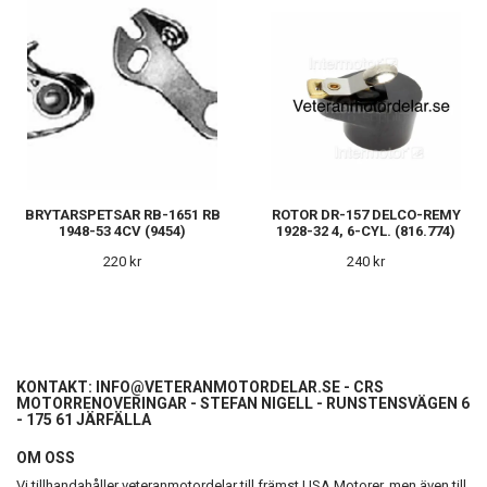
BRYTARSPETSAR RB-1651 RB
ROTOR DR-157 DELCO-REMY
1948-53 4CV (9454)
1928-32 4, 6-CYL. (816.774)
220 kr
240 kr
KONTAKT:
INFO@VETERANMOTORDELAR.SE
- CRS
MOTORRENOVERINGAR - STEFAN NIGELL - RUNSTENSVÄGEN 6
- 175 61 JÄRFÄLLA
OM OSS
Vi tillhandahåller veteranmotordelar till främst USA Motorer, men även till