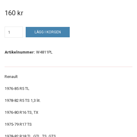
160 kr
LÄGG I KORGEN
Artikelnummer:
W4811PL
Renault
1976-85 R5 TL
1978-82 R5 TS 1,3 lit.
1976-80 R16 TS, TX
1975-79 R17 TS
1978-82 R18 TL, GTL, TS, GTS