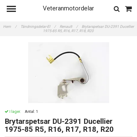
Veteranmotordelar
Hem
/
Tändningsdelar-El
/
Renault
/
Brytarspetsar DU-2391 Ducellier
1975-85 R5, R16, R17, R18, R20
I lager.
Antal:
1
Brytarspetsar DU-2391 Ducellier
1975-85 R5, R16, R17, R18, R20