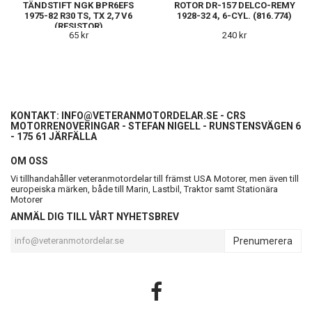
TÄNDSTIFT NGK BPR6EFS
ROTOR DR-157 DELCO-REMY
1975-82 R30 TS, TX 2,7 V6
1928-32 4, 6-CYL. (816.774)
(RESISTOR)
65 kr
240 kr
KONTAKT:
INFO@VETERANMOTORDELAR.SE
- CRS
MOTORRENOVERINGAR - STEFAN NIGELL - RUNSTENSVÄGEN 6
- 175 61 JÄRFÄLLA
OM OSS
Vi tillhandahåller veteranmotordelar till främst USA Motorer, men även till
europeiska märken, både till Marin, Lastbil, Traktor samt Stationära
Motorer
ANMÄL DIG TILL VÅRT NYHETSBREV
Prenumerera