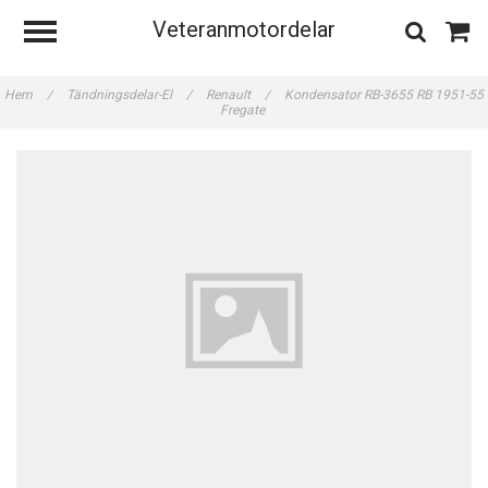
Veteranmotordelar
Hem
/
Tändningsdelar-El
/
Renault
/
Kondensator RB-3655 RB 1951-55
Fregate