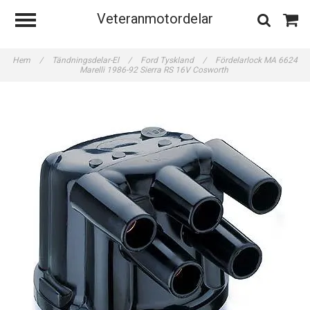
Veteranmotordelar
Hem
/
Tändningsdelar-El
/
Ford Tyskland
/
Fördelarlock MA 6624
Marelli 1986-92 Sierra RS 16V Cosworth