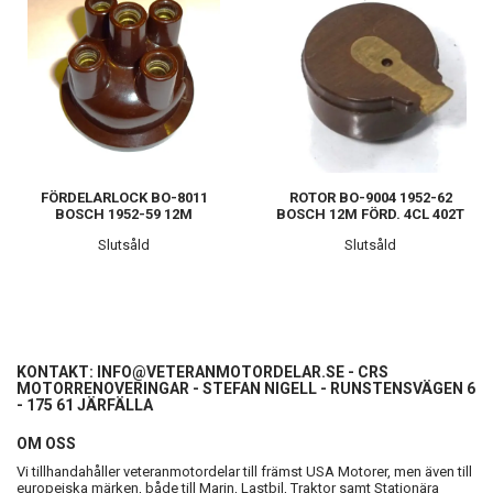
FÖRDELARLOCK BO-8011
ROTOR BO-9004 1952-62
BOSCH 1952-59 12M
BOSCH 12M FÖRD. 4CL 402T
Slutsåld
Slutsåld
KONTAKT:
INFO@VETERANMOTORDELAR.SE
- CRS
MOTORRENOVERINGAR - STEFAN NIGELL - RUNSTENSVÄGEN 6
- 175 61 JÄRFÄLLA
OM OSS
Vi tillhandahåller veteranmotordelar till främst USA Motorer, men även till
europeiska märken, både till Marin, Lastbil, Traktor samt Stationära