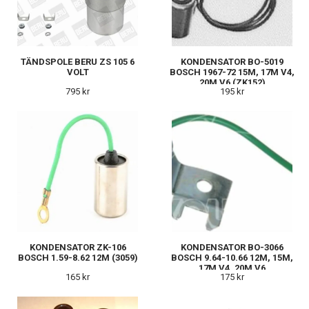
TÄNDSPOLE BERU ZS 105 6
KONDENSATOR BO-5019
VOLT
BOSCH 1967-72 15M, 17M V4,
20M V6 (ZK152)
795 kr
195 kr
KONDENSATOR ZK-106
KONDENSATOR BO-3066
BOSCH 1.59-8.62 12M (3059)
BOSCH 9.64-10.66 12M, 15M,
17M V4, 20M V6
165 kr
175 kr