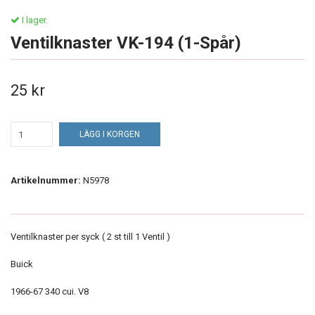
I lager.
Ventilknaster VK-194 (1-Spår)
25 kr
LÄGG I KORGEN
Artikelnummer:
N5978
Ventilknaster per syck ( 2 st till 1 Ventil )
Buick
1966-67 340 cui. V8