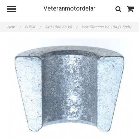
Veteranmotordelar
Hem
/
BUICK
/
340 1966-68 V8
/
Ventilknaster VK-194 (1-Spår)