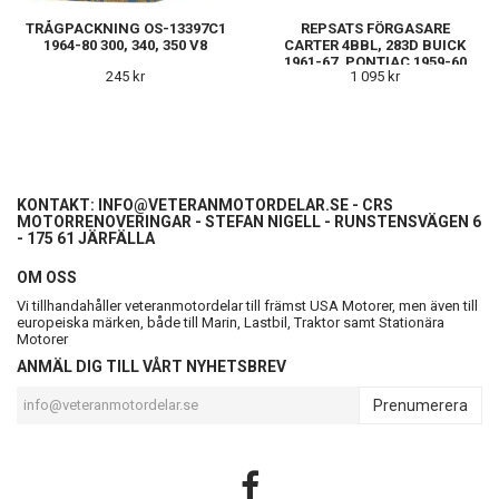
TRÅGPACKNING OS-13397C1
REPSATS FÖRGASARE
1964-80 300, 340, 350 V8
CARTER 4BBL, 283D BUICK
1961-67, PONTIAC 1959-60
245 kr
1 095 kr
KONTAKT:
INFO@VETERANMOTORDELAR.SE
- CRS
MOTORRENOVERINGAR - STEFAN NIGELL - RUNSTENSVÄGEN 6
- 175 61 JÄRFÄLLA
OM OSS
Vi tillhandahåller veteranmotordelar till främst USA Motorer, men även till
europeiska märken, både till Marin, Lastbil, Traktor samt Stationära
Motorer
ANMÄL DIG TILL VÅRT NYHETSBREV
Prenumerera