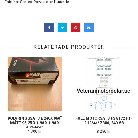
Fabrikat Sealed-Power eller liknande
RELATERADE PRODUKTER
KOLVRINGSSATS E 240X 060"
FULL MOTORSATS FS 8172 PT-
MÅTT 95,25 X 1,98 X 1,98 X
2 1964/67 300, 340 V8
4,76 +060
1 700 kr
3 250 kr