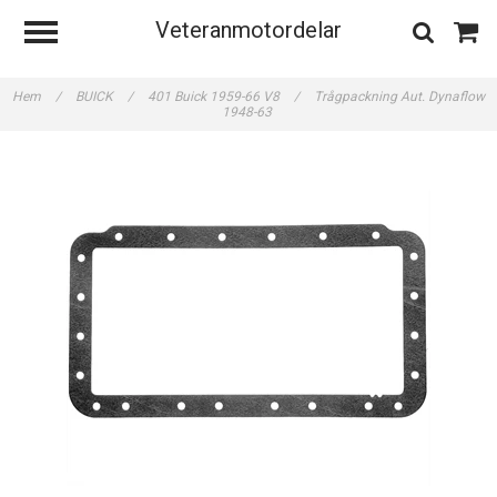
Veteranmotordelar
Hem
/
BUICK
/
401 Buick 1959-66 V8
/
Trågpackning Aut. Dynaflow
1948-63