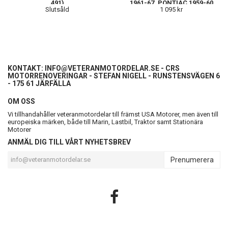
491)
1961-67, PONTIAC 1959-60
Slutsåld
1 095 kr
KONTAKT:
INFO@VETERANMOTORDELAR.SE
- CRS
MOTORRENOVERINGAR - STEFAN NIGELL - RUNSTENSVÄGEN 6
- 175 61 JÄRFÄLLA
OM OSS
Vi tillhandahåller veteranmotordelar till främst USA Motorer, men även till
europeiska märken, både till Marin, Lastbil, Traktor samt Stationära
Motorer
ANMÄL DIG TILL VÅRT NYHETSBREV
Prenumerera