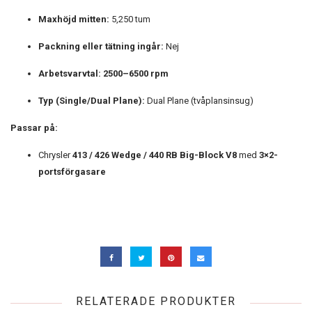
Maxhöjd mitten:
5,250 tum
Packning eller tätning ingår:
Nej
Arbetsvarvtal:
2500–6500 rpm
Typ (Single/Dual Plane):
Dual Plane (tvåplansinsug)
Passar på:
Chrysler
413 / 426 Wedge / 440 RB Big-Block V8
med
3×2-
portsförgasare
RELATERADE PRODUKTER