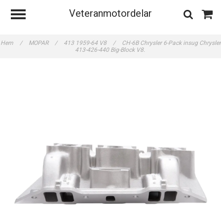
Veteranmotordelar
Hem
/
MOPAR
/
413 1959-64 V8
/
CH-6B Chrysler 6-Pack insug Chrysler
413-426-440 Big-Block V8.