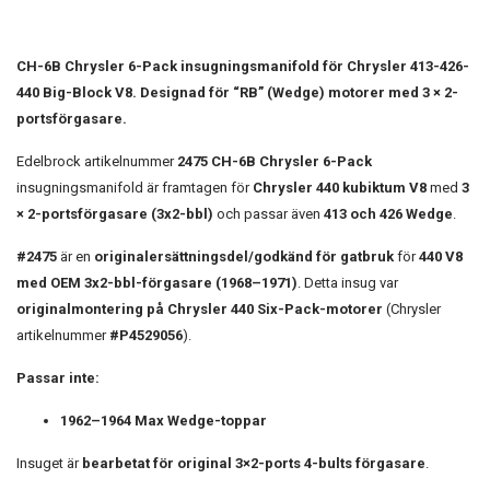
CH-6B Chrysler 6-Pack insugningsmanifold för Chrysler 413-426-
440 Big-Block V8. Designad för “RB” (Wedge) motorer med 3 × 2-
portsförgasare.
Edelbrock artikelnummer
2475 CH-6B Chrysler 6-Pack
insugningsmanifold är framtagen för
Chrysler 440 kubiktum V8
med
3
× 2-portsförgasare (3x2-bbl)
och passar även
413 och 426 Wedge
.
#2475
är en
originalersättningsdel/godkänd för gatbruk
för
440 V8
med OEM 3x2-bbl-förgasare (1968–1971)
. Detta insug var
originalmontering på Chrysler 440 Six-Pack-motorer
(Chrysler
artikelnummer
#P4529056
).
Passar inte:
1962–1964 Max Wedge-toppar
Insuget är
bearbetat för original 3×2-ports 4-bults förgasare
.