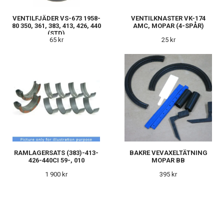
VENTILFJÄDER VS-673 1958-
VENTILKNASTER VK-174
80 350, 361, 383, 413, 426, 440
AMC, MOPAR (4-SPÅR)
(STD)
65 kr
25 kr
RAMLAGERSATS (383)-413-
BAKRE VEVAXELTÄTNING
426-440CI 59-, 010
MOPAR BB
1 900 kr
395 kr