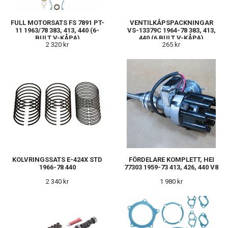
FULL MOTORSATS FS 7891 PT-
VENTILKÅPSPACKNINGAR
11 1963/78 383, 413, 440 (6-
VS-13379C 1964-78 383, 413,
BULT V-KÅPA)
440 (6 BULT V-KÅPA)
2 320 kr
265 kr
KOLVRINGSSATS E-424X STD
FÖRDELARE KOMPLETT, HEI
1966-78 440
77303 1959-73 413, 426, 440 V8
2 340 kr
1 980 kr