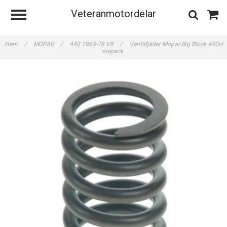
Veteranmotordelar
Hem
/
MOPAR
/
440 1965-78 V8
/
Ventilfjäder Mopar Big Block 440ci
sixpack