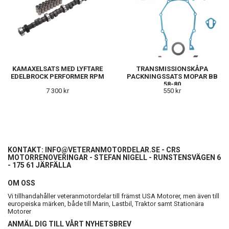
KAMAXELSATS MED LYFTARE
TRANSMISSIONSKÅPA
EDELBROCK PERFORMER RPM
PACKNINGSSATS MOPAR BB
58-80
7 300 kr
550 kr
KONTAKT:
INFO@VETERANMOTORDELAR.SE
- CRS
MOTORRENOVERINGAR - STEFAN NIGELL - RUNSTENSVÄGEN 6
- 175 61 JÄRFÄLLA
OM OSS
Vi tillhandahåller veteranmotordelar till främst USA Motorer, men även till
europeiska märken, både till Marin, Lastbil, Traktor samt Stationära
Motorer
ANMÄL DIG TILL VÅRT NYHETSBREV