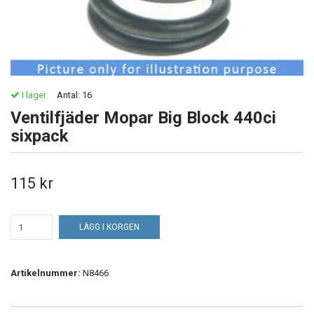
I lager.
Antal:
16
Ventilfjäder Mopar Big Block 440ci
sixpack
115 kr
LÄGG I KORGEN
Artikelnummer:
N8466