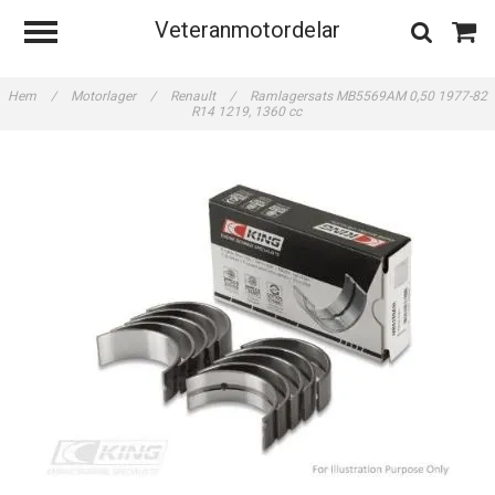
Veteranmotordelar
Hem
/
Motorlager
/
Renault
/
Ramlagersats MB5569AM 0,50 1977-82
R14 1219, 1360 cc