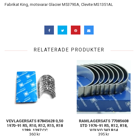
Fabrikat King, motsvarar Glacier M5379SA, Clevite MS1351AL
RELATERADE PRODUKTER
VEVLAGERSATS 87845628 0,50
RAMLAGERSATS 77085608
1970-91 R5, R10, R12, R15, R18
STD 1976-91 R5, R12, R18,
1289, 1397 CC
VOLVO 343 B14
360 kr
395 kr