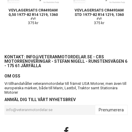
VEVLAGERSATS CR4493AM
VEVLAGERSATS CR4493AM
0,50 1977-82 R14 1219, 1360
STD 1977-82 R14 1219, 1360
CC
CC
375 kr
375 kr
KONTAKT:
INFO@VETERANMOTORDELAR.SE
- CRS
MOTORRENOVERINGAR - STEFAN NIGELL - RUNSTENSVÄGEN 6
- 175 61 JÄRFÄLLA
OM OSS
Vi tillhandahåller veteranmotordelar till främst USA Motorer, men även till
europeiska märken, både till Marin, Lastbil, Traktor samt Stationära
Motorer
ANMÄL DIG TILL VÅRT NYHETSBREV
Prenumerera